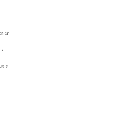
ation.
.
s.
els.