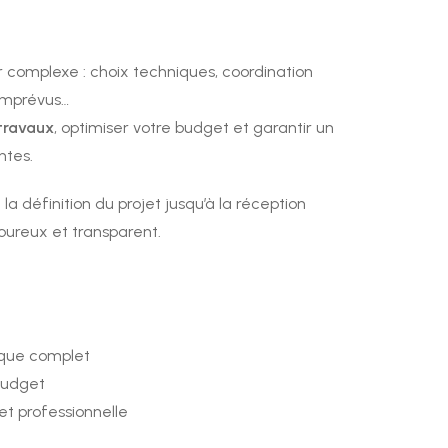
r complexe : choix techniques, coordination
 imprévus…
 travaux
, optimiser votre budget et garantir un
ntes.
 définition du projet jusqu’à la réception
goureux et transparent.
que complet
budget
et professionnelle