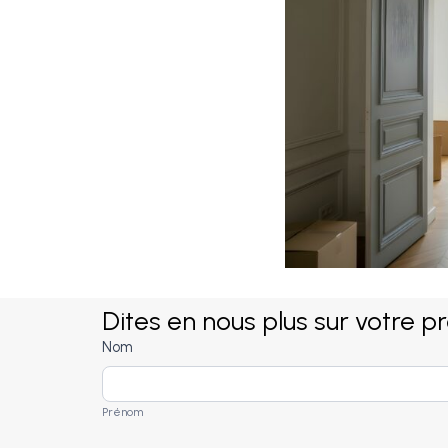
Dites en nous plus sur votre p
Votre
Nom
projet
Prénom
d'achat
Prénom